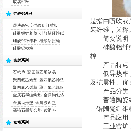
玻璃棉板
硅酸铝系列
是指由喷吹或
湿法高密度硅酸铝纤维板
装纤维，又称
硅酸铝针刺毯
硅酸铝纤维纸
简要说明
硅酸铝纤维棉
硅酸铝扭绳
硅酸铝纤维
硅酸铝模块
棉
密封系列
产品特点
石棉垫
聚四氟乙烯制品
低导热率、
聚四氟乙烯垫
聚四氟乙烯垫
及抗震性、优
聚四氟乙烯棒
聚四氟乙烯板
产品分类
金属石墨缠绕垫
金属钢包垫
普通陶瓷纤维
金属齿形垫
金属波齿垫
、锆陶瓷纤维
高强石墨复合垫
紫铜垫
产品应用
盘根系列
工业窑炉、