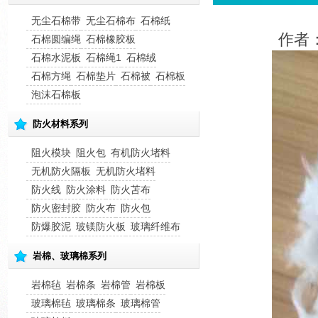
无尘石棉带
无尘石棉布
石棉纸
作者：
石棉圆编绳
石棉橡胶板
石棉水泥板
石棉绳1
石棉绒
石棉方绳
石棉垫片
石棉被
石棉板
泡沫石棉板
防火材料系列
阻火模块
阻火包
有机防火堵料
无机防火隔板
无机防火堵料
防火线
防火涂料
防火苫布
防火密封胶
防火布
防火包
防爆胶泥
玻镁防火板
玻璃纤维布
岩棉、玻璃棉系列
岩棉毡
岩棉条
岩棉管
岩棉板
玻璃棉毡
玻璃棉条
玻璃棉管