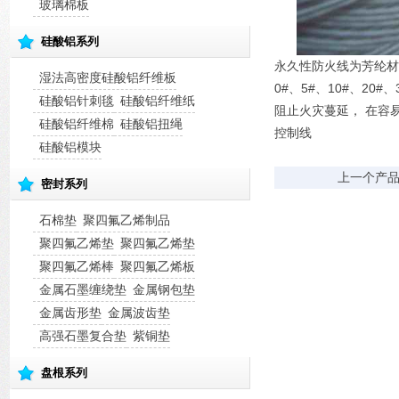
玻璃棉板
硅酸铝系列
永久性防火线为芳纶材
湿法高密度硅酸铝纤维板
0#、5#、10#、2
硅酸铝针刺毯
硅酸铝纤维纸
阻止火灾蔓延， 在容
硅酸铝纤维棉
硅酸铝扭绳
控制线
硅酸铝模块
上一个产
密封系列
石棉垫
聚四氟乙烯制品
聚四氟乙烯垫
聚四氟乙烯垫
聚四氟乙烯棒
聚四氟乙烯板
金属石墨缠绕垫
金属钢包垫
金属齿形垫
金属波齿垫
高强石墨复合垫
紫铜垫
盘根系列